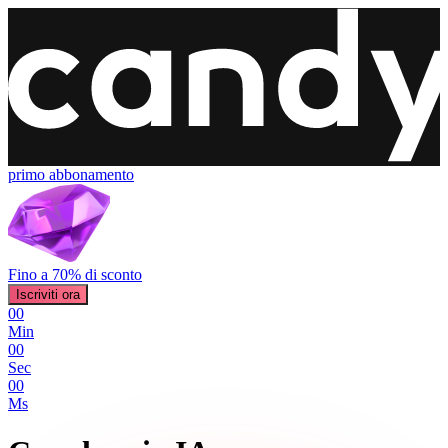
primo abbonamento
Fino a 70% di sconto
Iscriviti ora
00
Min
00
Sec
00
Ms