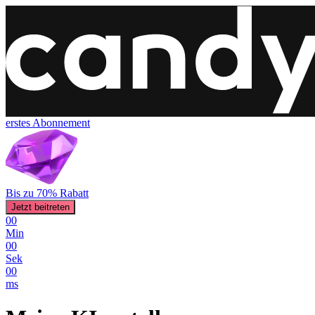
erstes Abonnement
Bis zu 70% Rabatt
Jetzt beitreten
00
Min
00
Sek
00
ms